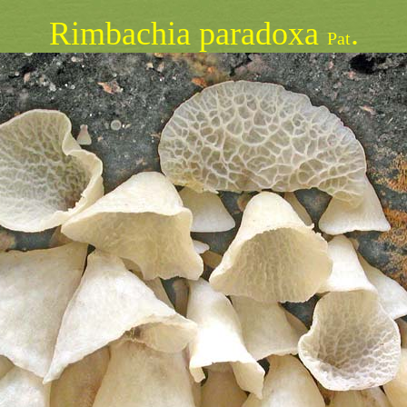
Rimbachia paradoxa
.
Pat